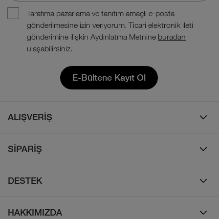
Tarafıma pazarlama ve tanıtım amaçlı e-posta
gönderilmesine izin veriyorum. Ticari elektronik ileti
gönderimine ilişkin Aydınlatma Metnine
buradan
ulaşabilirsiniz.
E-Bültene Kayıt Ol
ALIŞVERİŞ
Erkek
SİPARİŞ
Kadın
Sipariş Takibi
Çocuk
DESTEK
Teslimat & Kargo
Çanta
Online Destek
İade Politikası
HAKKIMIZDA
Ayakkabı