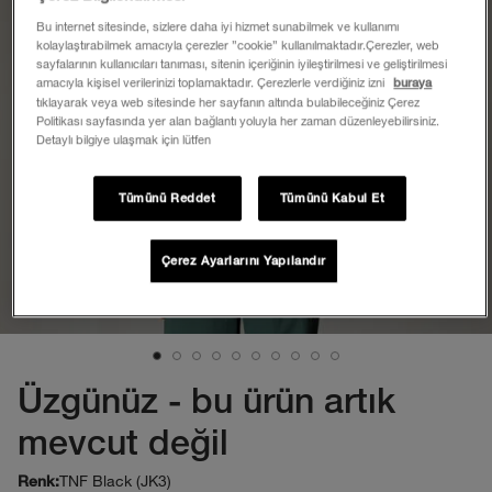
Bu internet sitesinde, sizlere daha iyi hizmet sunabilmek ve kullanımı
kolaylaştırabilmek amacıyla çerezler ”cookie” kullanılmaktadır.Çerezler, web
sayfalarının kullanıcıları tanıması, sitenin içeriğinin iyileştirilmesi ve geliştirilmesi
amacıyla kişisel verilerinizi toplamaktadır. Çerezlerle verdiğiniz izni
buraya
tıklayarak veya web sitesinde her sayfanın altında bulabileceğiniz Çerez
Politikası sayfasında yer alan bağlantı yoluyla her zaman düzenleyebilirsiniz.
Detaylı bilgiye ulaşmak için lütfen
Tümünü Reddet
Tümünü Kabul Et
Çerez Ayarlarını Yapılandır
Üzgünüz - bu ürün artık
mevcut değil
TNF Black (JK3)
Renk: