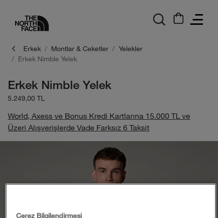
logo
Erkek
Montlar & Ceketler
Yelekler
Erkek Nimble Yelek
Erkek Nimble Yelek
5.249,00 TL
World, Axess ve Bonus Kredi Kartlarına 15.000 TL ve
Üzeri Alışverişlerde Vade Farksız 6 Taksit
Çerez Bilgilendirmesi