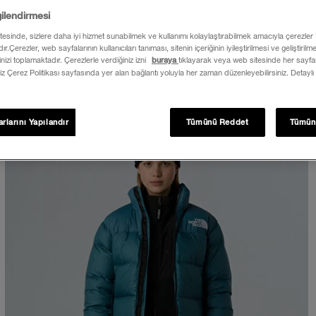
gilendirmesi
itesinde, sizlere daha iyi hizmet sunabilmek ve kullanımı kolaylaştırabilmek amacıyla çerezler
ır.Çerezler, web sayfalarının kullanıcıları tanıması, sitenin içeriğinin iyileştirilmesi ve geliştiril
rinizi toplamaktadır. Çerezlerle verdiğiniz izni
buraya
tıklayarak veya web sitesinde her sayfan
iz Çerez Politikası sayfasında yer alan bağlantı yoluyla her zaman düzenleyebilirsiniz. Detaylı
rlarını Yapılandır
Tümünü Reddet
Tümün