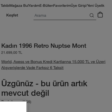
 Takibi
Mağaza Bul
Yardım
E-Bülten
Favorilerim
Üye Girişi/Yeni Üyelik
Arama
Keşfet
Kadın 1996 Retro Nuptse Mont
21.699,00 TL
World, Axess ve Bonus Kredi Kartlarına 15.000 TL ve Üzeri
Alışverişlerde Vade Farksız 6 Taksit
Üzgünüz - bu ürün artık
mevcut değil
Space (BQ5)
Renk: