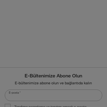
E-Bültenimize Abone Olun
E-bültenimize abone olun ve bağlantıda kalın
E-posta
*
Tarafıma pazarlama ve tanıtım amaçlı e-posta