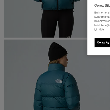
Çerez Bil
Bu internet s
kullanılmaktad
kişisel verile
bulabileceğin
için lütfen
Çerez Aya