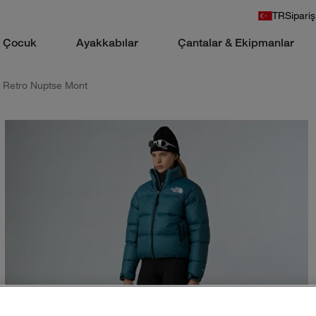
TR
Sipariş
Çocuk
Ayakkabılar
Çantalar & Ekipmanlar
 Retro Nuptse Mont