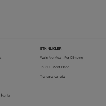
ETKİNLİKLER
z
Walls Are Meant For Climbing
Tour Du Mont Blanc
k
Transgrancanaria
İkonları