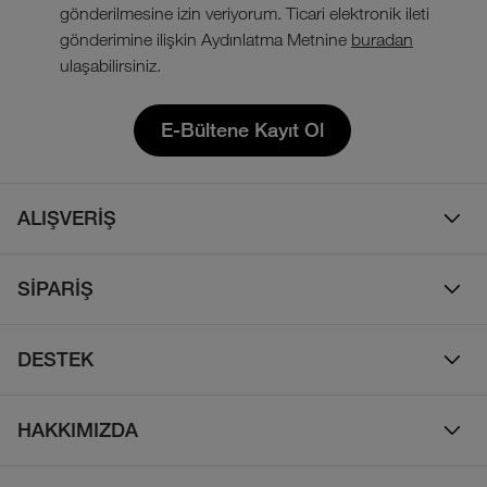
gönderilmesine izin veriyorum. Ticari elektronik ileti
gönderimine ilişkin Aydınlatma Metnine
buradan
ulaşabilirsiniz.
E-Bültene Kayıt Ol
ALIŞVERİŞ
Erkek
SİPARİŞ
Kadın
Sipariş Takibi
Çocuk
DESTEK
Teslimat & Kargo
Çanta
Online Destek
İade Politikası
HAKKIMIZDA
Ayakkabı
İletişim
Bizim Hikayemiz
Yalıtımlı ve Kaz Tüyü Mont