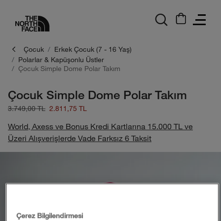
logo
Çocuk
Erkek Çocuk (7 - 16 Yaş)
Polarlar & Kapüşonlu Üstler
Çocuk Simple Dome Polar Takım
Çocuk Simple Dome Polar Takım
3.749,00 TL
2.811,75 TL
World, Axess ve Bonus Kredi Kartlarına 15.000 TL ve
Üzeri Alışverişlerde Vade Farksız 6 Taksit
Çerez Bilgilendirmesi