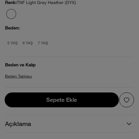
TNF Light Grey Heather (DYX)
Renk:
Beden:
product_attribute_696e1dd32f7c0353d9
product_attribute_696e1dd32f7c03
product_attribute_696e1dd32f
5 YAŞ
6 YAŞ
7 YAŞ
Beden ve Kalıp
Beden Tablosu
Sepete Ekle
Sepete Ekle
Açıklama