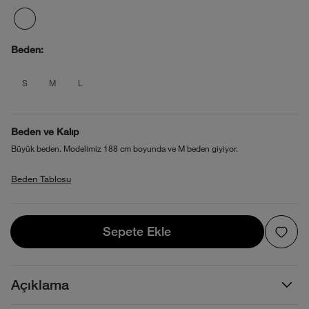
Beden:
product_attribute_6a2666d6f64254969
product_attribute_6a2666d6f64254
product_attribute_6a2666d6f64
S
M
L
Beden ve Kalıp
Büyük beden. Modelimiz 188 cm boyunda ve M beden giyiyor.
Beden Tablosu
Sepete Ekle
Sepete Ekle
Açıklama