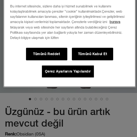
Bu internet sitesinde, sizlere daha iyi hizmet sunabilmek ve kullanımı
kolaylaştırabilmek amacıyla çerezler ”cookie” kullanılmaktadır.Çerezler, web
sayfalarının kullanıcıları tanıması, sitenin içeriğinin iyileştirilmesi ve geliştirilmesi
amacıyla kişisel verilerinizi toplamaktadır. Çerezlerle verdiğiniz izni
buraya
tıklayarak veya web sitesinde her sayfanın altında bulabileceğiniz Çerez
Politikası sayfasında yer alan bağlantı yoluyla her zaman düzenleyebilirsiniz.
Detaylı bilgiye ulaşmak için lütfen
Tümünü Reddet
Tümünü Kabul Et
Çerez Ayarlarını Yapılandır
Üzgünüz - bu ürün artık
mevcut değil
Obsidian (0SA)
Renk: