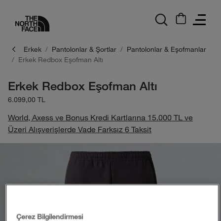
logo
Erkek
Pantolonlar & Şortlar
Pantolonlar & Eşofmanlar
Erkek Redbox Eşofman Altı
Erkek Redbox Eşofman Altı
6.099,00 TL
World, Axess ve Bonus Kredi Kartlarına 15.000 TL ve
Üzeri Alışverişlerde Vade Farksız 6 Taksit
Çerez Bilgilendirmesi