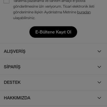
Tarafıma pazarlama ve tanıtım amaçlı e-posta
gönderilmesine izin veriyorum. Ticari elektronik ileti
gönderimine ilişkin Aydınlatma Metnine
buradan
ulaşabilirsiniz.
E-Bültene Kayıt Ol
ALIŞVERİŞ
Erkek
SİPARİŞ
Kadın
Sipariş Takibi
Çocuk
DESTEK
Teslimat & Kargo
Çanta
Online Destek
İade Politikası
HAKKIMIZDA
Ayakkabı
İletişim