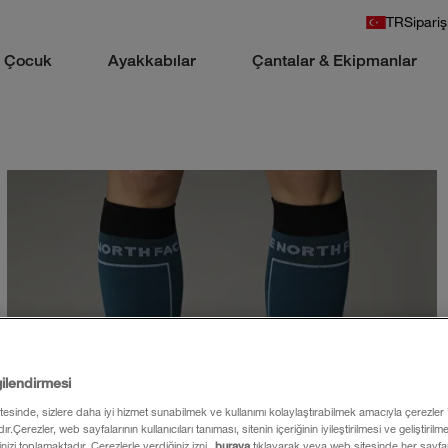
TR
Sipariş
Çocuk
Ayakkabılar
Çantalar & Ekipmanlar
gilendirmesi
itesinde, sizlere daha iyi hizmet sunabilmek ve kullanımı kolaylaştırabilmek amacıyla çerezler
ır.Çerezler, web sayfalarının kullanıcıları tanıması, sitenin içeriğinin iyileştirilmesi ve geliştiril
rinizi toplamaktadır. Çerezlerle verdiğiniz izni
buraya
tıklayarak veya web sitesinde her sayfan