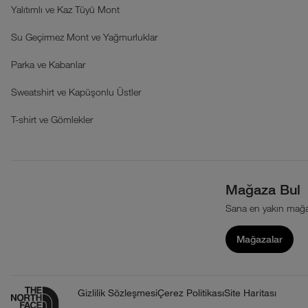
Yalıtımlı ve Kaz Tüyü Mont
Su Geçirmez Mont ve Yağmurluklar
Parka ve Kabanlar
Sweatshirt ve Kapüşonlu Üstler
T-shirt ve Gömlekler
Mağaza Bul
Sana en yakın mağa
Mağazalar
Gizlilik Sözleşmesi
Çerez Politikası
Site Haritası