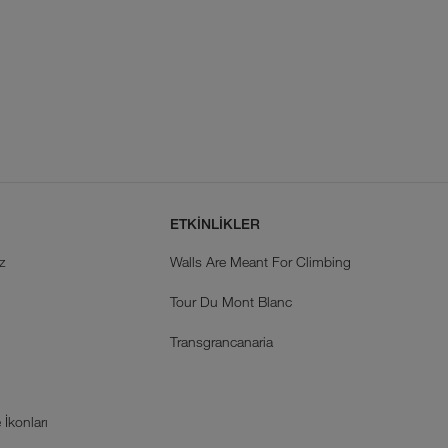
ETKİNLİKLER
z
Walls Are Meant For Climbing
Tour Du Mont Blanc
k
Transgrancanaria
İkonları