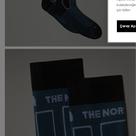
bulabileceğin
için lütfen
Çerez Aya