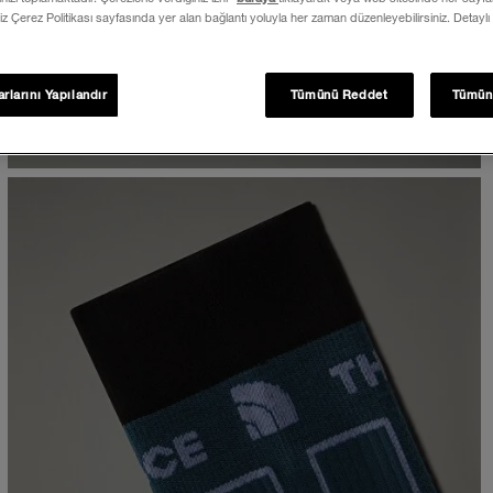
iz Çerez Politikası sayfasında yer alan bağlantı yoluyla her zaman düzenleyebilirsiniz. Detaylı
rlarını Yapılandır
Tümünü Reddet
Tümün