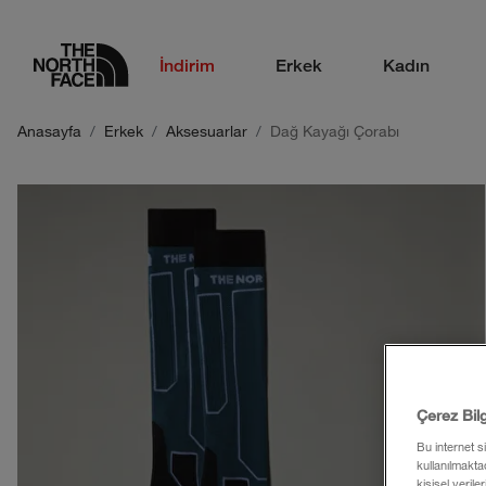
logo
İndirim
Erkek
Kadın
Anasayfa
Erkek
Aksesuarlar
Dağ Kayağı Çorabı
Çerez Bil
Bu internet s
kullanılmaktad
kişisel verile