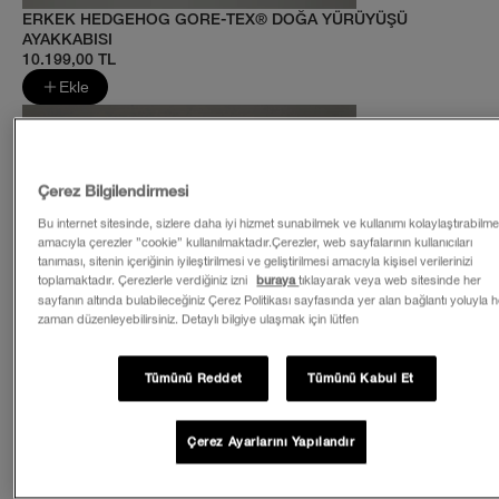
ERKEK HEDGEHOG GORE-TEX® DOĞA YÜRÜYÜŞÜ
AYAKKABISI
10.199,00 TL
Ekle
Çerez Bilgilendirmesi
Bu internet sitesinde, sizlere daha iyi hizmet sunabilmek ve kullanımı kolaylaştırabilm
amacıyla çerezler ”cookie” kullanılmaktadır.Çerezler, web sayfalarının kullanıcıları
tanıması, sitenin içeriğinin iyileştirilmesi ve geliştirilmesi amacıyla kişisel verilerinizi
toplamaktadır. Çerezlerle verdiğiniz izni
buraya
tıklayarak veya web sitesinde her
sayfanın altında bulabileceğiniz Çerez Politikası sayfasında yer alan bağlantı yoluyla 
zaman düzenleyebilirsiniz. Detaylı bilgiye ulaşmak için lütfen
Tümünü Reddet
Tümünü Kabul Et
Çerez Ayarlarını Yapılandır
Norm Şapka
1.999,00 TL
Ekle