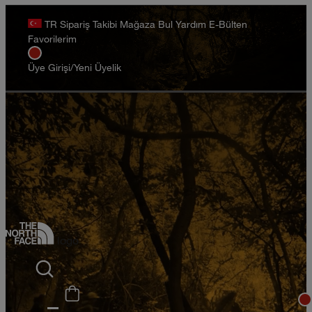
Seçili Ürünlerde Geçerli
TR
Sipariş Takibi
Mağaza Bul
Yardım
E-Bülten
Favorilerim
Net %25 İndirim
Üye Girişi/Yeni Üyelik
Erkek
Kadın
Çocuk
logo