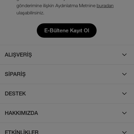
gönderimine ilişkin Aydınlatma Metnine
buradan
ulaşabilirsiniz.
E-Bültene Kayıt Ol
ALIŞVERİŞ
Erkek
SİPARİŞ
Kadın
Sipariş Takibi
Çocuk
DESTEK
Teslimat & Kargo
Çanta
Online Destek
İade Politikası
HAKKIMIZDA
Ayakkabı
İletişim
Bizim Hikayemiz
Yalıtımlı ve Kaz Tüyü Mont
Sıkça Sorulan Sorular
ETKİNLİKLER