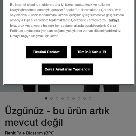
Bu internet sitesinde, sizlere daha iyi hizmet sunabilmek ve kullanımı
kolaylaştırabilmek amacıyla çerezler ”cookie” kullanılmaktadır.Çerezler, web
sayfalarının kullanıcıları tanıması, sitenin içeriğinin iyileştirilmesi ve geliştirilmesi
amacıyla kişisel verilerinizi toplamaktadır. Çerezlerle verdiğiniz izni
buraya
tıklayarak veya web sitesinde her sayfanın altında bulabileceğiniz Çerez
Politikası sayfasında yer alan bağlantı yoluyla her zaman düzenleyebilirsiniz.
Detaylı bilgiye ulaşmak için lütfen
Tümünü Reddet
Tümünü Kabul Et
Çerez Ayarlarını Yapılandır
Üzgünüz - bu ürün artık
mevcut değil
Pale Blossom (BP6)
Renk: