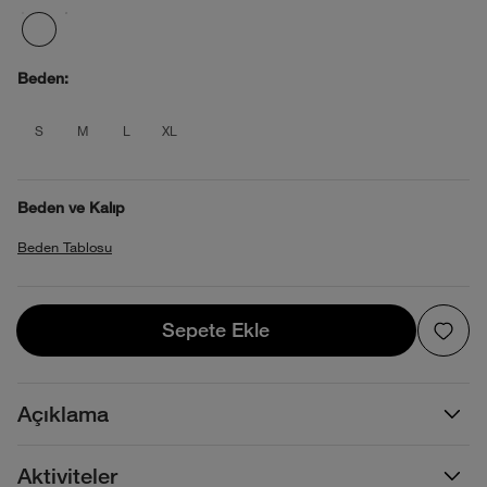
Beden:
product_attribute_695d36c10b4013880
product_attribute_695d36c10b4013
product_attribute_695d36c10b
product_attribute_695d36c
S
M
L
XL
Beden ve Kalıp
Beden Tablosu
Sepete Ekle
Sepete Ekle
Açıklama
Aktiviteler