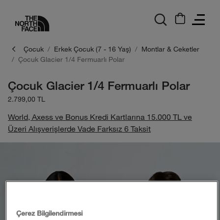
logo
Çocuk
Erkek Çocuk (7 - 16 Yaş)
Montlar & Ceketler
Çocuk Glacier 1/4 Fermuarlı Polar
Çocuk Glacier 1/4 Fermuarlı Polar
2.799,00 TL
World, Axess ve Bonus Kredi Kartlarına 15.000 TL ve
Üzeri Alışverişlerde Vade Farksız 6 Taksit
Çerez Bilgilendirmesi