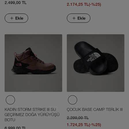
2.499,00 TL
2.174,25 TL
(-%25)
Ekle
Ekle
KADIN STORM STRIKE III SU
ÇOCUK BASE CAMP TERLİK III
GEÇİRMEZ DOĞA YÜRÜYÜŞÜ
2.299,00 TL
BOTU
1.724,25 TL
(-%25)
6.999,00 TL