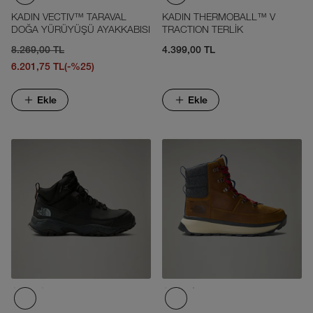
KADIN VECTIV™ TARAVAL
KADIN THERMOBALL™ V
DOĞA YÜRÜYÜŞÜ AYAKKABISI
TRACTION TERLİK
8.269,00 TL
4.399,00 TL
6.201,75 TL
(-%25)
Ekle
Ekle