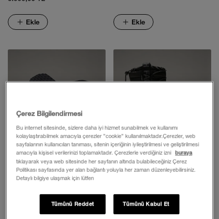
Ekle
Ekle
Çerez Bilgilendirmesi
Bu internet sitesinde, sizlere daha iyi hizmet sunabilmek ve kullanımı
kolaylaştırabilmek amacıyla çerezler ”cookie” kullanılmaktadır.Çerezler, web
sayfalarının kullanıcıları tanıması, sitenin içeriğinin iyileştirilmesi ve geliştirilmesi
amacıyla kişisel verilerinizi toplamaktadır. Çerezlerle verdiğiniz izni
buraya
tıklayarak veya web sitesinde her sayfanın altında bulabileceğiniz Çerez
Politikası sayfasında yer alan bağlantı yoluyla her zaman düzenleyebilirsiniz.
KADIN BASE CAMP MINI II
KADIN THERMOBALL™ SU
Detaylı bilgiye ulaşmak için lütfen
PARMAK ARASI TERLİK
GEÇİRMEZ LACE UP BOT
2.499,00 TL
7.999,00 TL
Tümünü Reddet
Tümünü Kabul Et