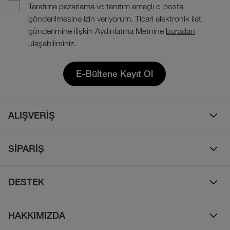
Tarafıma pazarlama ve tanıtım amaçlı e-posta
gönderilmesine izin veriyorum. Ticari elektronik ileti
gönderimine ilişkin Aydınlatma Metnine
buradan
ulaşabilirsiniz.
E-Bültene Kayıt Ol
ALIŞVERİŞ
Erkek
SİPARİŞ
Kadın
Sipariş Takibi
Çocuk
DESTEK
Teslimat & Kargo
Çanta
Online Destek
İade Politikası
HAKKIMIZDA
Ayakkabı
İletişim