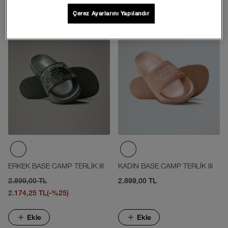
Ekle
Ekle
Çerez Ayarlarını Yapılandır
ERKEK BASE CAMP TERLİK III
KADIN BASE CAMP TERLİK III
2.899,00 TL
2.899,00 TL
2.174,25 TL
(-%25)
Ekle
Ekle