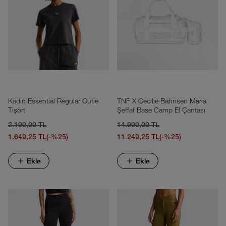
Kadın Essential Regular Cutie
TNF X Cecılıe Bahnsen Marıa
Tişört
Şeffaf Base Camp El Çantası
2.199,00 TL
14.999,00 TL
1.649,25 TL
(-%25)
11.249,25 TL
(-%25)
Ekle
Ekle