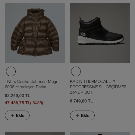
TNF x Cecılıe Bahnsen Megı
KADIN THERMOBALL™
2008 Himalayan Parka
PROGRESSIVE SU GEÇİRMEZ
ZIP-UP BOT
63.249,00 TL
6.749,00 TL
47.436,75 TL
(-%25)
Ekle
Ekle