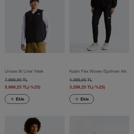
Unisex Ilti Liner Yelek
Kadın Flex Woven Eşofman Altı
7.999,00 TL
4.399,00 TL
5.999,25 TL
(-%25)
3.299,25 TL
(-%25)
Ekle
Ekle