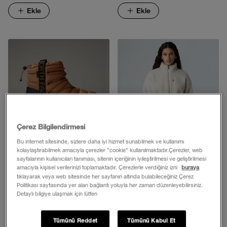
Ekle
Ekle
Çerez Bilgilendirmesi
Bu internet sitesinde, sizlere daha iyi hizmet sunabilmek ve kullanımı
kolaylaştırabilmek amacıyla çerezler ”cookie” kullanılmaktadır.Çerezler, web
sayfalarının kullanıcıları tanıması, sitenin içeriğinin iyileştirilmesi ve geliştirilmesi
amacıyla kişisel verilerinizi toplamaktadır. Çerezlerle verdiğiniz izni
buraya
KADIN THERMOBALL™ SU
KADIN EXTREME PILE
tıklayarak veya web sitesinde her sayfanın altında bulabileceğiniz Çerez
GEÇİRMEZ LACE UP BOT
PULLOVER POLAR
Politikası sayfasında yer alan bağlantı yoluyla her zaman düzenleyebilirsiniz.
Detaylı bilgiye ulaşmak için lütfen
7.999,00 TL
9.599,00 TL
Ekle
Ekle
Tümünü Reddet
Tümünü Kabul Et