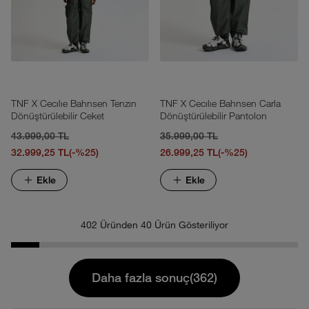
TNF X Cecılıe Bahnsen Tenzın
TNF X Cecılıe Bahnsen Carla
Dönüştürülebilir Ceket
Dönüştürülebilir Pantolon
43.999,00 TL
35.999,00 TL
32.999,25 TL
(-%25)
26.999,25 TL
(-%25)
Ekle
Ekle
402 Üründen 40 Ürün Gösteriliyor
Daha fazla sonuç(362)