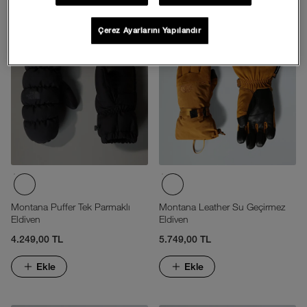
Çerez Ayarlarını Yapılandır
Montana Puffer Tek Parmaklı
Montana Leather Su Geçirmez
Eldiven
Eldiven
4.249,00 TL
5.749,00 TL
Ekle
Ekle