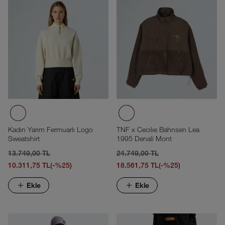
Kadın Yarım Fermuarlı Logo
TNF x Cecılıe Bahnsen Lea
Sweatshirt
1995 Denali Mont
13.749,00 TL
24.749,00 TL
10.311,75 TL
(-%25)
18.561,75 TL
(-%25)
Ekle
Ekle