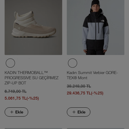
KADIN THERMOBALL™
Kadın Summit Verbier GORE-
PROGRESSIVE SU GEÇİRMEZ
TEX® Mont
ZIP-UP BOT
39.249,00 TL
6.749,00 TL
29.436,75 TL
(-%25)
5.061,75 TL
(-%25)
Ekle
Ekle