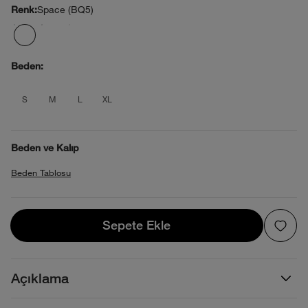
Space (BQ5)
Renk:
Beden:
product_attribute_695d32f10b40138808
product_attribute_695d32f10b40138
product_attribute_695d32f10b4
product_attribute_695d32f1
S
M
L
XL
Beden ve Kalıp
Beden Tablosu
Sepete Ekle
Sepete Ekle
Açıklama