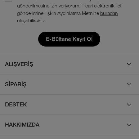
gönderilmesine izin veriyorum. Ticari elektronik ileti
gönderimine ilişkin Aydınlatma Metnine
buradan
ulaşabilirsiniz.
E-Bültene Kayıt Ol
ALIŞVERİŞ
Erkek
SİPARİŞ
Kadın
Sipariş Takibi
Çocuk
DESTEK
Teslimat & Kargo
Çanta
Online Destek
İade Politikası
HAKKIMIZDA
Ayakkabı
İletişim
Bizim Hikayemiz