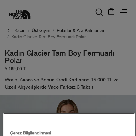
logo
Kadın
Üst Giyim
Polarlar & Ara Katmanlar
Kadın Glacier Tam Boy Fermuarlı Polar
Kadın Glacier Tam Boy Fermuarlı
Polar
5.199,00 TL
World, Axess ve Bonus Kredi Kartlarına 15.000 TL ve
Üzeri Alışverişlerde Vade Farksız 6 Taksit
Çerez Bilgilendirmesi