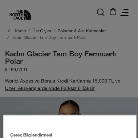
logo
Kadın
Üst Giyim
Polarlar & Ara Katmanlar
Kadın Glacier Tam Boy Fermuarlı Polar
Kadın Glacier Tam Boy Fermuarlı
Polar
5.199,00 TL
World, Axess ve Bonus Kredi Kartlarına 15.000 TL ve
Üzeri Alışverişlerde Vade Farksız 6 Taksit
Çerez Bilgilendirmesi