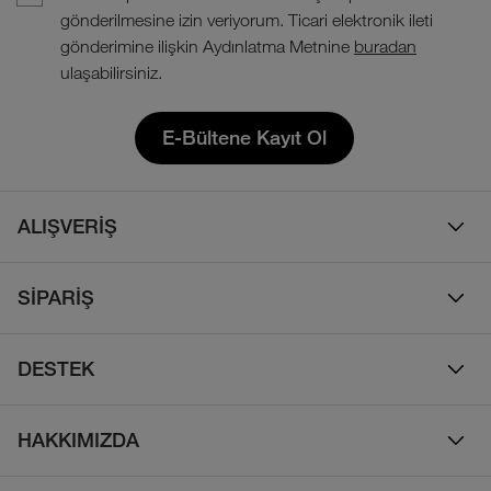
gönderilmesine izin veriyorum. Ticari elektronik ileti
gönderimine ilişkin Aydınlatma Metnine
buradan
ulaşabilirsiniz.
E-Bültene Kayıt Ol
ALIŞVERİŞ
Erkek
SİPARİŞ
Kadın
Sipariş Takibi
Çocuk
DESTEK
Teslimat & Kargo
Çanta
Online Destek
İade Politikası
HAKKIMIZDA
Ayakkabı
İletişim
Bizim Hikayemiz