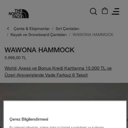
logo
Çanta & Ekipmanlar
Sırt Çantaları
Kayak ve Snowboard Çantaları
WAWONA HAMMOCK
WAWONA HAMMOCK
5.999,00 TL
World, Axess ve Bonus Kredi Kartlarına 15.000 TL ve
Üzeri Alışverişlerde Vade Farksız 6 Taksit
Çerez Bilgilendirmesi
Bu internet sitesinde, sizlere daha iyi hizmet sunabilmek ve kullanımı