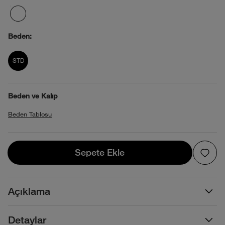
Beden:
product_attribute_695ac4220b40138808
STD
Beden ve Kalıp
Beden Tablosu
Sepete Ekle
Sepete Ekle
Açıklama
Detaylar