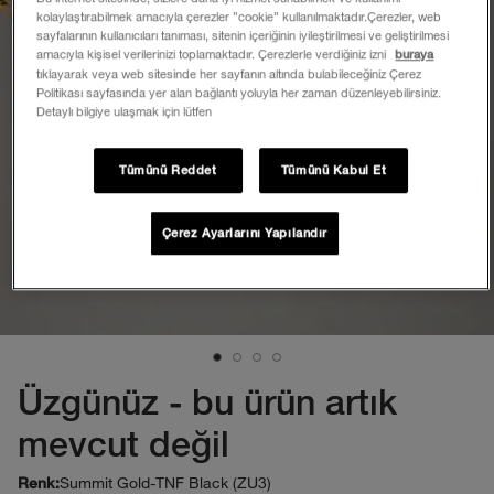
kolaylaştırabilmek amacıyla çerezler ”cookie” kullanılmaktadır.Çerezler, web
sayfalarının kullanıcıları tanıması, sitenin içeriğinin iyileştirilmesi ve geliştirilmesi
amacıyla kişisel verilerinizi toplamaktadır. Çerezlerle verdiğiniz izni
buraya
tıklayarak veya web sitesinde her sayfanın altında bulabileceğiniz Çerez
Politikası sayfasında yer alan bağlantı yoluyla her zaman düzenleyebilirsiniz.
Detaylı bilgiye ulaşmak için lütfen
Tümünü Reddet
Tümünü Kabul Et
Çerez Ayarlarını Yapılandır
Üzgünüz - bu ürün artık
mevcut değil
Summit Gold-TNF Black (ZU3)
Renk: