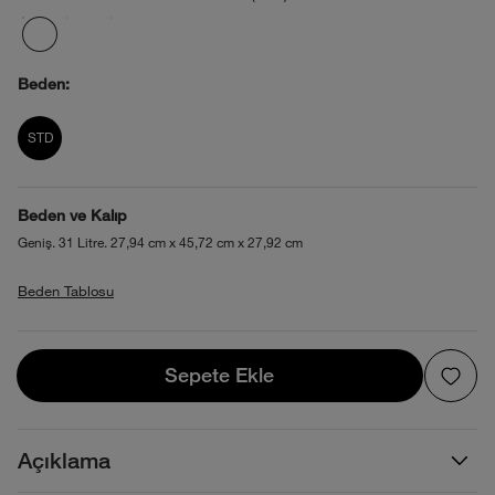
Beden:
product_attribute_695ac3530b4013880
STD
Beden ve Kalıp
Geniş. 31 Litre. 27,94 cm x 45,72 cm x 27,92 cm
Beden Tablosu
Sepete Ekle
Sepete Ekle
Açıklama