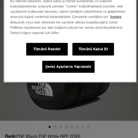
Bu internet sitesinde, sizlere daha iyi hizmet sunabilmek ve kullanımı
kolaylaştırabilmek amacıyla çerezler ”cookie” kullanılmaktadır.Çerezler, web
sayfalarının kullanıcıları tanıması, sitenin içeriğinin iyileştirilmesi ve geliştirilmesi
amacıyla kişisel verilerinizi toplamaktadır. Çerezlerle verdiğiniz izni
buraya
tıklayarak veya web sitesinde her sayfanın altında bulabileceğiniz Çerez
Politikası sayfasında yer alan bağlantı yoluyla her zaman düzenleyebilirsiniz.
Detaylı bilgiye ulaşmak için lütfen
Tümünü Reddet
Tümünü Kabul Et
Çerez Ayarlarını Yapılandır
TNF Black-TNF White-NPF (53R)
Renk: