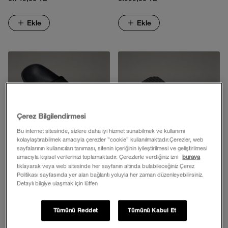
Ekle
Ekle
Çerez Bilgilendirmesi
Bu internet sitesinde, sizlere daha iyi hizmet sunabilmek ve kullanımı
kolaylaştırabilmek amacıyla çerezler ”cookie” kullanılmaktadır.Çerezler, web
sayfalarının kullanıcıları tanıması, sitenin içeriğinin iyileştirilmesi ve geliştirilmesi
amacıyla kişisel verilerinizi toplamaktadır. Çerezlerle verdiğiniz izni
buraya
tıklayarak veya web sitesinde her sayfanın altında bulabileceğiniz Çerez
Politikası sayfasında yer alan bağlantı yoluyla her zaman düzenleyebilirsiniz.
ÇOCUK BASE CAMP TERLİK III
KADIN BASE CAMP MINI II
Detaylı bilgiye ulaşmak için lütfen
PARMAK ARASI TERLİK
2.299,00 TL
2.499,00 TL
Tümünü Reddet
Tümünü Kabul Et
1.724,25 TL
(-%25)