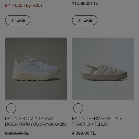
11.599,00 TL
2.174,25 TL
(-%25)
Ekle
Ekle
KADIN VECTIV™ TARAVAL
KADIN THERMOBALL™ V
DOĞA YÜRÜYÜŞÜ AYAKKABISI
TRACTION TERLİK
8.269,00 TL
4.399,00 TL