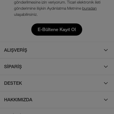
gönderilmesine izin veriyorum. Ticari elektronik ileti
gönderimine ilişkin Aydınlatma Metnine
buradan
ulaşabilirsiniz.
E-Bültene Kayıt Ol
ALIŞVERİŞ
Erkek
SİPARİŞ
Kadın
Sipariş Takibi
Çocuk
DESTEK
Teslimat & Kargo
Çanta
Online Destek
İade Politikası
HAKKIMIZDA
Ayakkabı
İletişim
Bizim Hikayemiz
Yalıtımlı ve Kaz Tüyü Mont