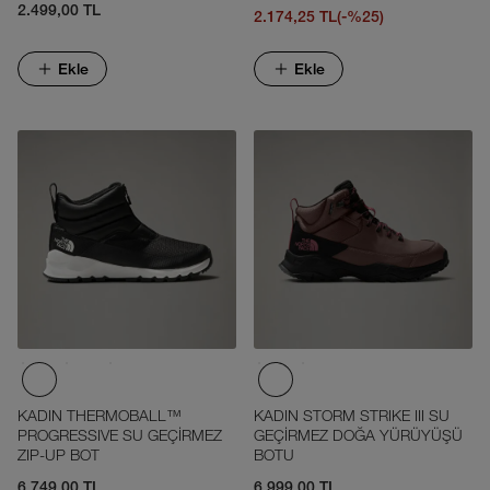
2.499,00 TL
2.174,25 TL
(-%25)
Ekle
Ekle
KADIN THERMOBALL™
KADIN STORM STRIKE III SU
PROGRESSIVE SU GEÇİRMEZ
GEÇİRMEZ DOĞA YÜRÜYÜŞÜ
ZIP-UP BOT
BOTU
6.749,00 TL
6.999,00 TL