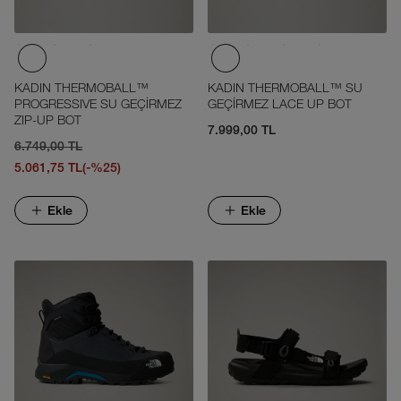
KADIN THERMOBALL™
KADIN THERMOBALL™ SU
PROGRESSIVE SU GEÇİRMEZ
GEÇİRMEZ LACE UP BOT
ZIP-UP BOT
7.999,00 TL
6.749,00 TL
5.061,75 TL
(-%25)
Ekle
Ekle