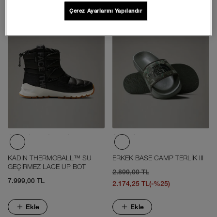
Ekle
Ekle
Çerez Ayarlarını Yapılandır
KADIN THERMOBALL™ SU
ERKEK BASE CAMP TERLİK III
GEÇİRMEZ LACE UP BOT
2.899,00 TL
7.999,00 TL
2.174,25 TL
(-%25)
Ekle
Ekle