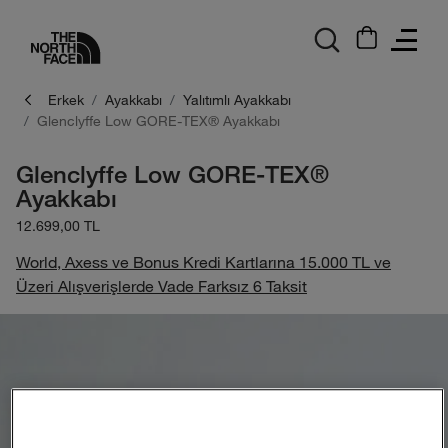
logo
Erkek
Ayakkabı
Yalıtımlı Ayakkabı
Glenclyffe Low GORE-TEX® Ayakkabı
Glenclyffe Low GORE-TEX®
Ayakkabı
12.699,00 TL
World, Axess ve Bonus Kredi Kartlarına 15.000 TL ve
Üzeri Alışverişlerde Vade Farksız 6 Taksit