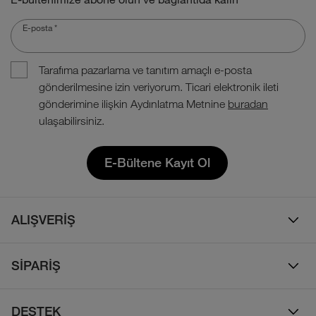
E-posta
*
Tarafıma pazarlama ve tanıtım amaçlı e-posta
gönderilmesine izin veriyorum. Ticari elektronik ileti
gönderimine ilişkin Aydınlatma Metnine
buradan
ulaşabilirsiniz.
E-Bültene Kayıt Ol
ALIŞVERİŞ
Erkek
SİPARİŞ
Kadın
Sipariş Takibi
Çocuk
DESTEK