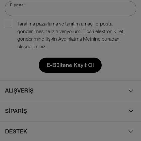
E-posta
*
Tarafıma pazarlama ve tanıtım amaçlı e-posta
gönderilmesine izin veriyorum. Ticari elektronik ileti
gönderimine ilişkin Aydınlatma Metnine
buradan
ulaşabilirsiniz.
E-Bültene Kayıt Ol
ALIŞVERİŞ
Erkek
SİPARİŞ
Kadın
Sipariş Takibi
Çocuk
DESTEK
Teslimat & Kargo