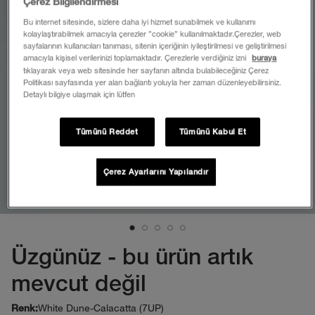
Çerez Bilgilendirmesi
Bu internet sitesinde, sizlere daha iyi hizmet sunabilmek ve kullanımı
kolaylaştırabilmek amacıyla çerezler ”cookie” kullanılmaktadır.Çerezler, web
sayfalarının kullanıcıları tanıması, sitenin içeriğinin iyileştirilmesi ve geliştirilmesi
amacıyla kişisel verilerinizi toplamaktadır. Çerezlerle verdiğiniz izni
buraya
tıklayarak veya web sitesinde her sayfanın altında bulabileceğiniz Çerez
Politikası sayfasında yer alan bağlantı yoluyla her zaman düzenleyebilirsiniz.
Detaylı bilgiye ulaşmak için lütfen
Tümünü Reddet
Tümünü Kabul Et
Çerez Ayarlarını Yapılandır
Üzgünüz - bu ürün artık
mevcut değil
White Dune-Calacatta (7UP)
Renk: