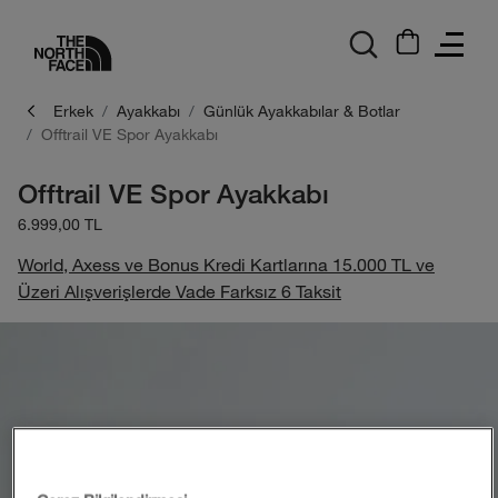
logo
Erkek
Ayakkabı
Günlük Ayakkabılar & Botlar
Offtrail VE Spor Ayakkabı
Offtrail VE Spor Ayakkabı
6.999,00 TL
World, Axess ve Bonus Kredi Kartlarına 15.000 TL ve
Üzeri Alışverişlerde Vade Farksız 6 Taksit