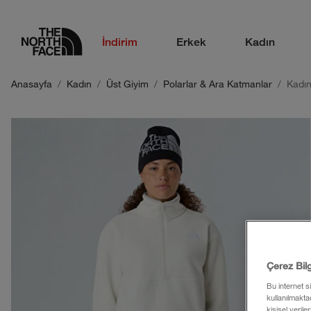
logo
İndirim
Erkek
Kadın
Anasayfa
Kadın
Üst Giyim
Polarlar & Ara Katmanlar
Kadın
Çerez Bil
Bu internet s
kullanılmaktad
kişisel verile