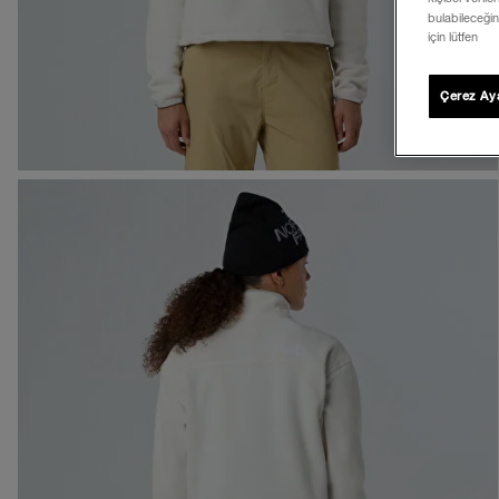
bulabileceğin
için lütfen
Çerez Aya