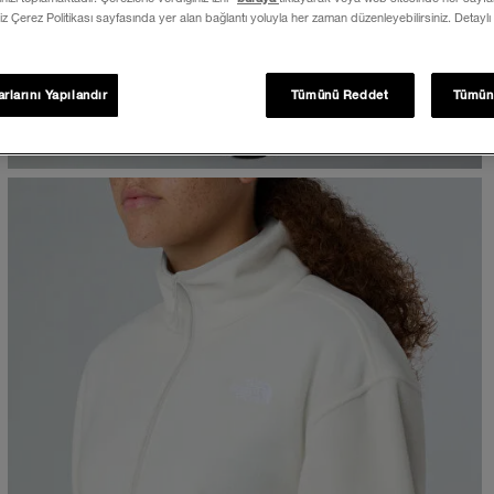
iz Çerez Politikası sayfasında yer alan bağlantı yoluyla her zaman düzenleyebilirsiniz. Detaylı
rlarını Yapılandır
Tümünü Reddet
Tümün