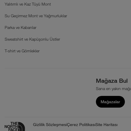
Yalıtımlı ve Kaz Tüyü Mont
Su Geçirmez Mont ve Yağmurluklar
Parka ve Kabanlar
Sweatshirt ve Kapüşonlu Üstler
T-shirt ve Gömlekler
Mağaza Bul
Sana en yakın mağa
Mağazalar
Gizlilik Sözleşmesi
Çerez Politikası
Site Haritası