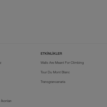
ETKİNLİKLER
z
Walls Are Meant For Climbing
Tour Du Mont Blanc
k
Transgrancanaria
İkonları