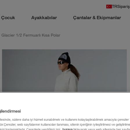
TR
Sipariş
Çocuk
Ayakkabılar
Çantalar & Ekipmanlar
 Glacier 1/2 Fermuarlı Kısa Polar
gilendirmesi
itesinde, sizlere daha iyi hizmet sunabilmek ve kullanımı kolaylaştırabilmek amacıyla çerezler
ır.Çerezler, web sayfalarının kullanıcıları tanıması, sitenin içeriğinin iyileştirilmesi ve geliştiril
rinizi toplamaktadır. Çerezlerle verdiğiniz izni
buraya
tıklayarak veya web sitesinde her sayfan